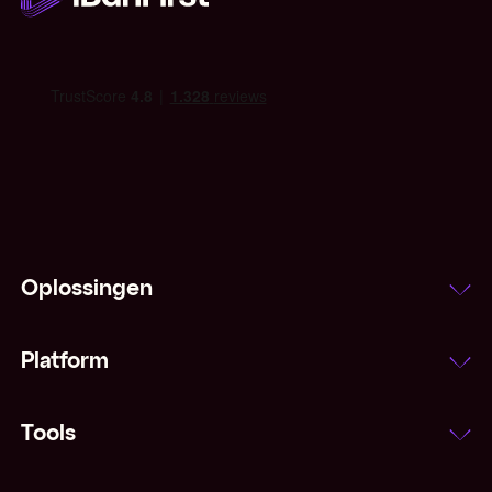
IMF
Indexeringsclausule
Inflatie
Interbancair tarief
Laatprijs
Oplossingen
Leading and lagging
Platform
Majors (valuta's)
Margestorting
Tools
Marktorder