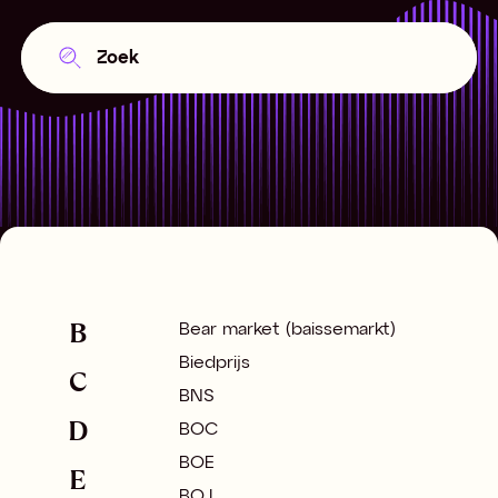
B
Bear market (baissemarkt)
Biedprijs
C
BNS
D
BOC
BOE
E
BOJ