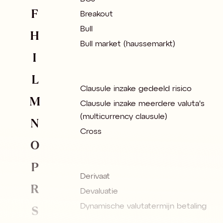
F
Breakout
Bull
H
Bull market (haussemarkt)
I
L
Clausule inzake gedeeld risico
M
Clausule inzake meerdere valuta's
(multicurrency clausule)
N
Cross
O
P
Derivaat
R
Devaluatie
S
Dynamische valutatermijn betaling