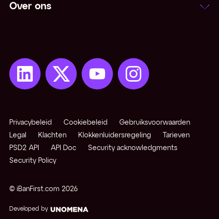
Over ons
Netting
Niet-converteerbare valuta
Notering
Onzekere notering
Open positie
Privacybeleid
Cookiebeleid
Gebruiksvoorwaarden
Opkomende / exotische valuta
Legal
Klachten
Klokkenluidersregeling
Tarieven
PSD2 API
API Doc
Security acknowledgments
Security Policy
Pips
© iBanFirst.com
2026
Pivot points
Developed by