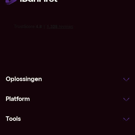
IMF
Indexeringsclausule
Inflatie
Interbancair tarief
Laatprijs
Oplossingen
Leading and lagging
Platform
Majors (valuta's)
Margestorting
Tools
Marktorder