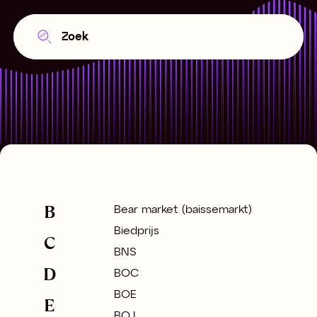
B
Bear market (baissemarkt)
Biedprijs
C
BNS
D
BOC
BOE
E
BOJ