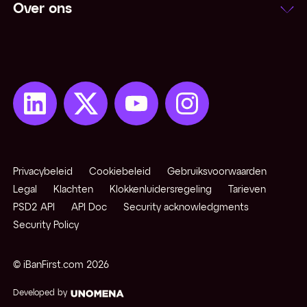
Over ons
Netting
Niet-converteerbare valuta
Notering
Onzekere notering
Open positie
Privacybeleid
Cookiebeleid
Gebruiksvoorwaarden
Opkomende / exotische valuta
Legal
Klachten
Klokkenluidersregeling
Tarieven
PSD2 API
API Doc
Security acknowledgments
Security Policy
Pips
© iBanFirst.com
2026
Pivot points
Developed by