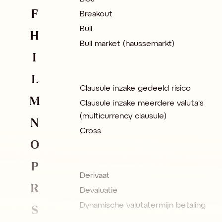
F
Breakout
Bull
H
Bull market (haussemarkt)
I
L
Clausule inzake gedeeld risico
M
Clausule inzake meerdere valuta's
(multicurrency clausule)
N
Cross
O
P
Derivaat
R
Devaluatie
S
Dynamische valutatermijn betaling