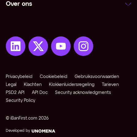
Over ons
Netting
Niet-converteerbare valuta
Notering
Onzekere notering
Open positie
Privacybeleid
Cookiebeleid
Gebruiksvoorwaarden
Opkomende / exotische valuta
Legal
Klachten
Klokkenluidersregeling
Tarieven
PSD2 API
API Doc
Security acknowledgments
Security Policy
Pips
© iBanFirst.com
2026
Pivot points
Developed by