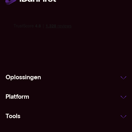
IMF
Indexeringsclausule
Inflatie
Interbancair tarief
Laatprijs
Oplossingen
Leading and lagging
Platform
Majors (valuta's)
Margestorting
Tools
Marktorder