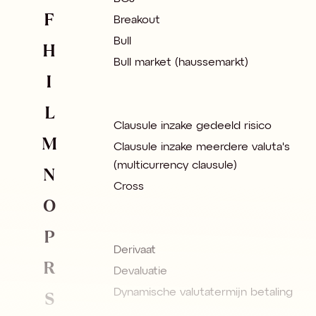
F
Breakout
Bull
H
Bull market (haussemarkt)
I
L
Clausule inzake gedeeld risico
M
Clausule inzake meerdere valuta's
(multicurrency clausule)
N
Cross
O
P
Derivaat
R
Devaluatie
S
Dynamische valutatermijn betaling