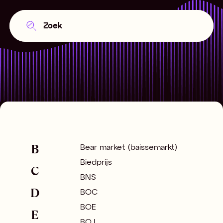
B
Bear market (baissemarkt)
Biedprijs
C
BNS
D
BOC
BOE
E
BOJ