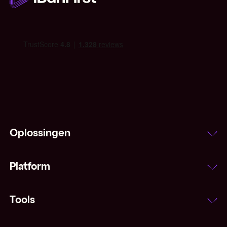
IMF
Indexeringsclausule
Inflatie
Interbancair tarief
Laatprijs
Oplossingen
Leading and lagging
Platform
Majors (valuta's)
Margestorting
Tools
Marktorder