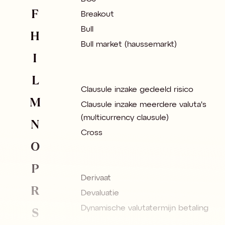
F
Breakout
Bull
H
Bull market (haussemarkt)
I
L
Clausule inzake gedeeld risico
M
Clausule inzake meerdere valuta's
(multicurrency clausule)
N
Cross
O
P
Derivaat
R
Devaluatie
S
Dynamische valutatermijn betaling