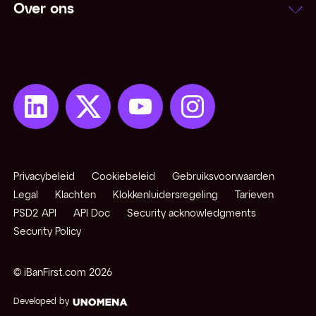
Over ons
Netting
Niet-converteerbare valuta
Notering
Onzekere notering
Open positie
Privacybeleid
Cookiebeleid
Gebruiksvoorwaarden
Opkomende / exotische valuta
Legal
Klachten
Klokkenluidersregeling
Tarieven
PSD2 API
API Doc
Security acknowledgments
Security Policy
Pips
© iBanFirst.com
2026
Pivot points
Developed by