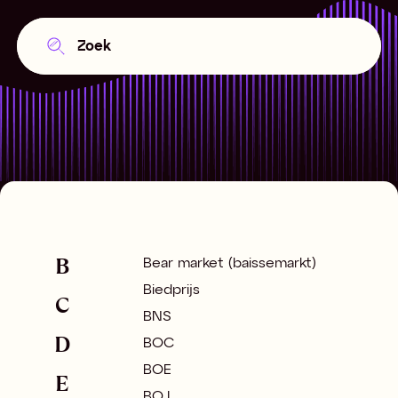
B
Bear market (baissemarkt)
Biedprijs
C
BNS
D
BOC
BOE
E
BOJ