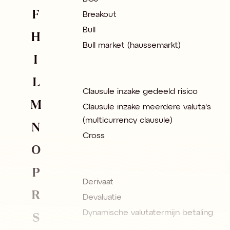
F
Breakout
Bull
H
Bull market (haussemarkt)
I
L
Clausule inzake gedeeld risico
M
Clausule inzake meerdere valuta's
(multicurrency clausule)
N
Cross
O
P
Derivaat
R
Devaluatie
S
Dynamische valutatermijn betaling