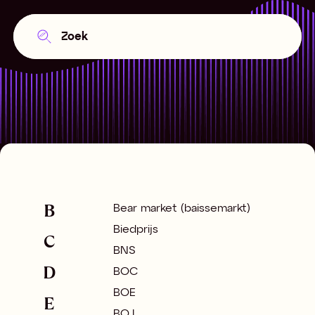
B
Bear market (baissemarkt)
Biedprijs
C
BNS
D
BOC
BOE
E
BOJ