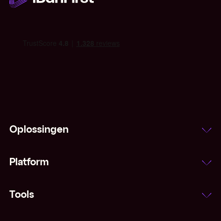
IMF
Indexeringsclausule
Inflatie
Interbancair tarief
Laatprijs
Oplossingen
Leading and lagging
Platform
Majors (valuta's)
Margestorting
Tools
Marktorder