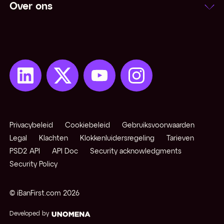
Over ons
Netting
Niet-converteerbare valuta
Notering
Onzekere notering
Open positie
Privacybeleid
Cookiebeleid
Gebruiksvoorwaarden
Opkomende / exotische valuta
Legal
Klachten
Klokkenluidersregeling
Tarieven
PSD2 API
API Doc
Security acknowledgments
Security Policy
Pips
© iBanFirst.com
2026
Pivot points
Developed by