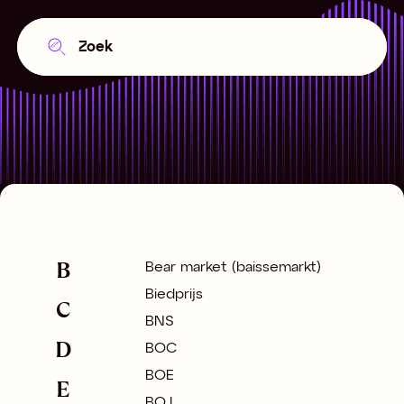
B
Bear market (baissemarkt)
Biedprijs
C
BNS
D
BOC
BOE
E
BOJ