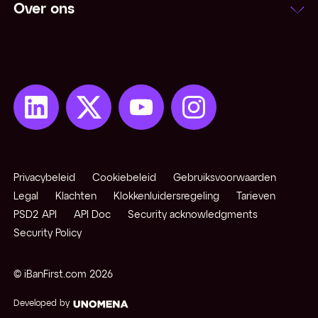
Over ons
Netting
Niet-converteerbare valuta
Notering
Onzekere notering
Open positie
Privacybeleid
Cookiebeleid
Gebruiksvoorwaarden
Opkomende / exotische valuta
Legal
Klachten
Klokkenluidersregeling
Tarieven
PSD2 API
API Doc
Security acknowledgments
Security Policy
Pips
© iBanFirst.com
2026
Pivot points
Developed by