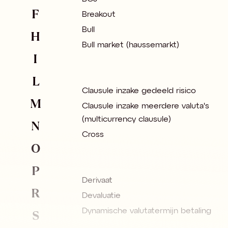
F
Breakout
Bull
H
Bull market (haussemarkt)
I
L
Clausule inzake gedeeld risico
M
Clausule inzake meerdere valuta's
(multicurrency clausule)
N
Cross
O
P
Derivaat
R
Devaluatie
S
Dynamische valutatermijn betaling