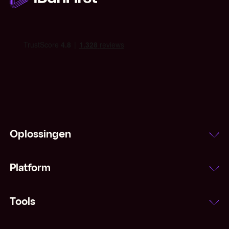
IMF
Indexeringsclausule
Inflatie
Interbancair tarief
Laatprijs
Oplossingen
Leading and lagging
Platform
Majors (valuta's)
Margestorting
Tools
Marktorder