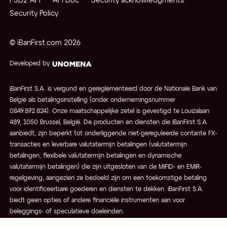
PSD2 API
API Doc
Security acknowledgments
Security Policy
© iBanFirst.com
2026
Developed by
iBanFirst S.A. is vergund en gereglementeerd door de Nationale Bank van
België als betalingsinstelling (onder ondernemingsnummer
0849.872.824). Onze maatschappelijke zetel is gevestigd te Louizalaan
489, 1050 Brussel, België. De producten en diensten die iBanFirst S.A.
aanbiedt, zijn beperkt tot onderliggende niet-gereguleerde contante FX-
transacties en leverbare valutatermijn betalingen (valutatermijn
betalingen, flexibele valutatermijn betalingen en dynamische
valutatermijn betalingen) die zijn uitgesloten van de MiFID- en EMIR-
regelgeving, aangezien ze bedoeld zijn om een toekomstige betaling
voor identificeerbare goederen en diensten te dekken. iBanFirst S.A.
biedt geen opties of andere financiële instrumenten aan voor
beleggings- of speculatieve doeleinden.