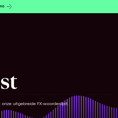
emo
st
t onze uitgebreide FX-woordenlijst.