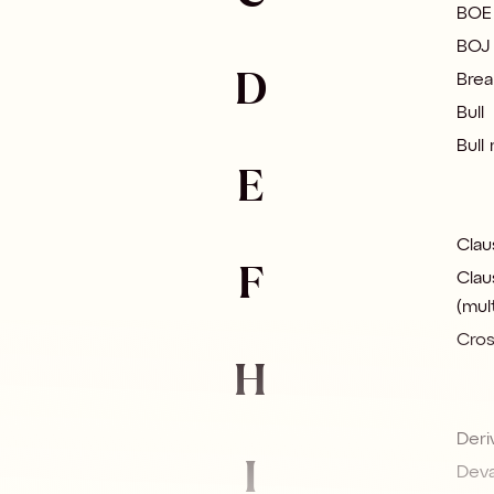
BOE
BOJ
D
Brea
Bull
Bull
E
Clau
F
Clau
(mul
Cro
H
Deri
I
Deva