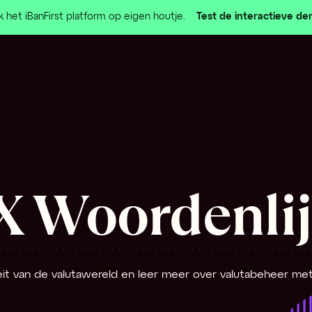
 het iBanFirst platform op eigen houtje.
Test de interactieve d
X Woordenlij
teit van de valutawereld en leer meer over valutabeheer me