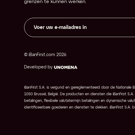
grenzen te kunnen werken.
Mark
Z
Nett
Niet
Note
© iBanFirst.com 
2026
Developed by
Onze
Open
iBanFirst S.A. is vergund en gereglementeerd door de Nationale B
Opko
1050 Brussel, België. De producten en diensten die iBanFirst S.A.
betalingen, flexibele valutatermijn betalingen en dynamische valu
identificeerbare goederen en diensten te dekken. iBanFirst S.A. 
Pips
Pivo