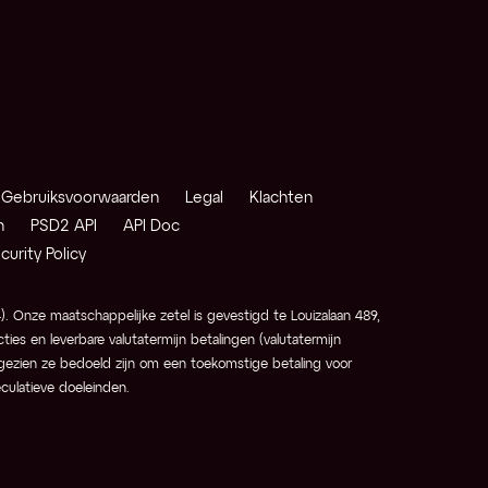
Gebruiksvoorwaarden
Legal
Klachten
n
PSD2 API
API Doc
curity Policy
. Onze maatschappelijke zetel is gevestigd te Louizalaan 489, 
ies en leverbare valutatermijn betalingen (valutatermijn 
angezien ze bedoeld zijn om een toekomstige betaling voor 
culatieve doeleinden.