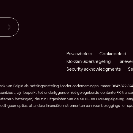
torder
ing
-converteerbare valuta
ring
Privacybeleid
Cookiebeleid
Klokkenluidersregeling
Tarieve
Security acknowledgments
Se
kere notering
 positie
ank van België als betalingsinstelling (onder ondernemingsnummer 0849.872.824)
mende / exotische valuta
 aanbiedt, zijn beperkt tot onderliggende niet-gereguleerde contante FX-transact
tatermijn betalingen) die zijn uitgesloten van de MiFID- en EMIR-regelgeving, a
biedt geen opties of andere financiële instrumenten aan voor beleggings- of spe
t points