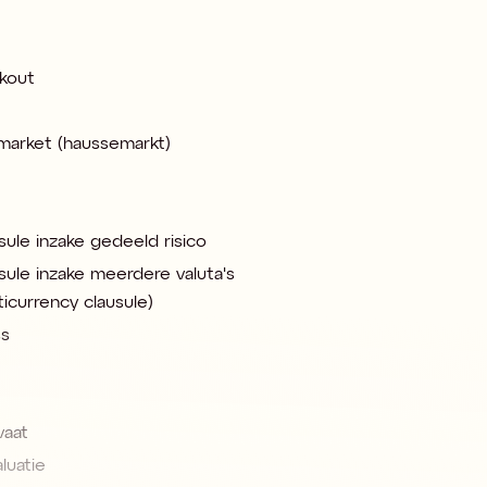
kout
 market (haussemarkt)
sule inzake gedeeld risico
sule inzake meerdere valuta's 
ticurrency clausule)
ss
vaat
luatie