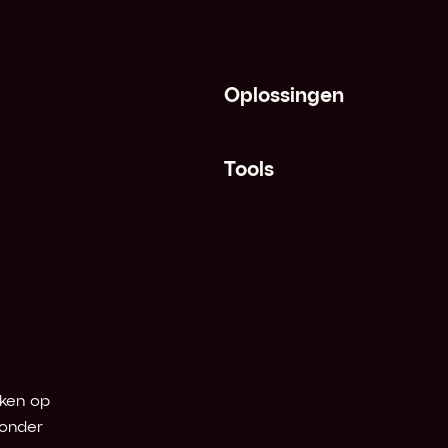
boomeffect
Oplossingen
xeringsclausule
tie
Tools
rbancair tarief
rijs
ing and lagging
ken op 
rs (valuta's)
onder 
estorting