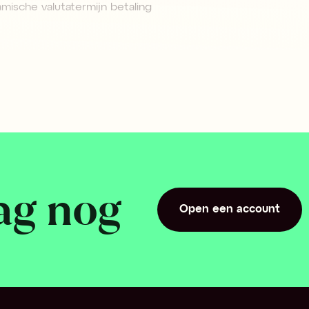
mische valutatermijn betaling
omische kalender
oring
ag nog
ibele valutatermijn betaling
Open een account
MC
Open een account
amentele analyse
ging