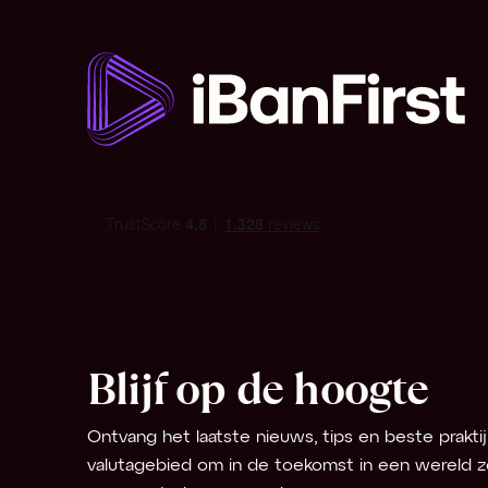
Hef
R
IMF
S
Inde
Infla
Inte
T
Laatp
V
Lead
Blijf op de hoogte
W
Ontvang het laatste nieuws, tips en beste praktij
Majo
valutagebied om in de toekomst in een wereld z
Marg