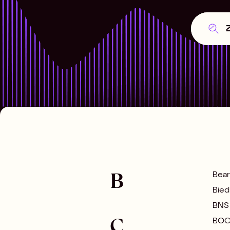
B
Bear
Bied
BNS
C
BO