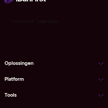
IMF
Indexeringsclausule
Inflatie
Interbancair tarief
Laatprijs
Oplossingen
Leading and lagging
Platform
Majors (valuta's)
Margestorting
Tools
Marktorder