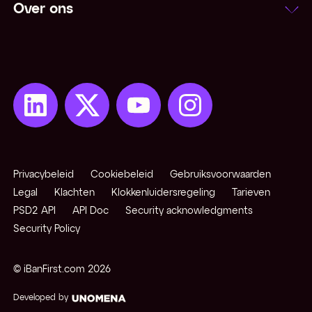
Over ons
Netting
Niet-converteerbare valuta
Notering
Onzekere notering
Open positie
Privacybeleid
Cookiebeleid
Gebruiksvoorwaarden
Opkomende / exotische valuta
Legal
Klachten
Klokkenluidersregeling
Tarieven
PSD2 API
API Doc
Security acknowledgments
Security Policy
Pips
© iBanFirst.com
2026
Pivot points
Developed by