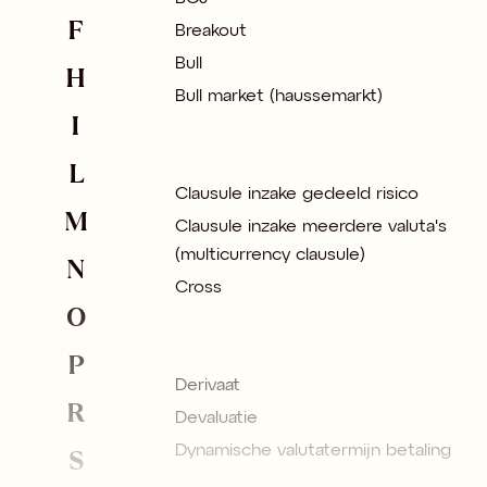
F
Breakout
Bull
H
Bull market (haussemarkt)
I
L
Clausule inzake gedeeld risico
M
Clausule inzake meerdere valuta's
(multicurrency clausule)
N
Cross
O
P
Derivaat
R
Devaluatie
S
Dynamische valutatermijn betaling