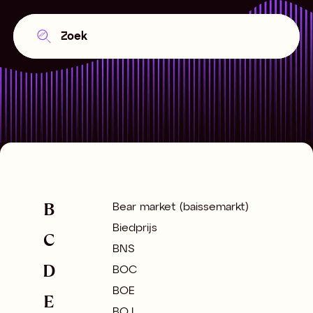
B
Bear market (baissemarkt)
Biedprijs
C
BNS
D
BOC
BOE
E
BOJ