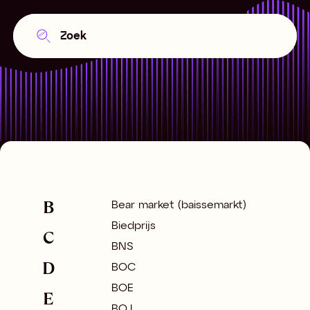
B
Bear market (baissemarkt)
Biedprijs
C
BNS
D
BOC
BOE
E
BOJ