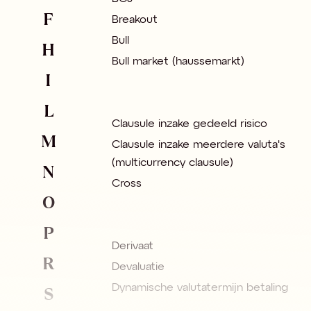
F
Breakout
Bull
H
Bull market (haussemarkt)
I
L
Clausule inzake gedeeld risico
M
Clausule inzake meerdere valuta's
(multicurrency clausule)
N
Cross
O
P
Derivaat
R
Devaluatie
S
Dynamische valutatermijn betaling