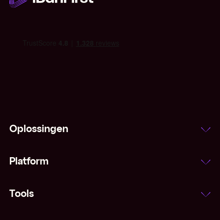
IMF
Indexeringsclausule
Inflatie
Interbancair tarief
Laatprijs
Oplossingen
Leading and lagging
Platform
Majors (valuta's)
Margestorting
Tools
Marktorder