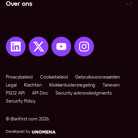
Over ons
Netting
Niet-converteerbare valuta
Notering
Onzekere notering
Open positie
Privacybeleid
Cookiebeleid
Gebruiksvoorwaarden
Opkomende / exotische valuta
Legal
Klachten
Klokkenluidersregeling
Tarieven
PSD2 API
API Doc
Security acknowledgments
Security Policy
Pips
© iBanFirst.com
2026
Pivot points
Developed by